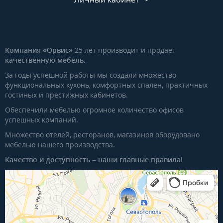
Компания «Орвис»
25 лет производит и продаёт
качественную мебель.
За годы успешной работы мы создали множество
функциональных кухонь, комфортных спален, практичных
гостиных и престижных кабинетов.
Обеспечили мебелью огромное количество офисов
успешных компаний.
Множество отелей, ресторанов, магазинов оборудовано
мебелью нашего производства.
Качество и доступность – наши главные правила!