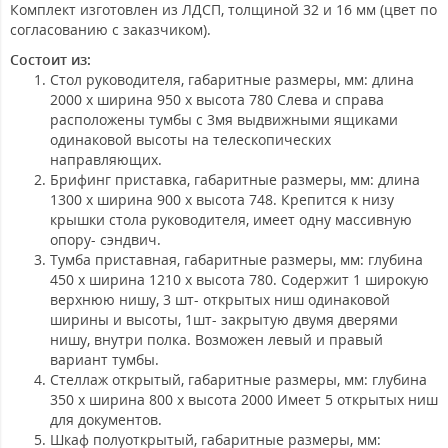
Комплект изготовлен из ЛДСП, толщиной 32 и 16 мм (цвет по
согласованию с заказчиком).
Состоит из:
Стол руководителя
, габаритные размеры, мм: длина
2000 х ширина 950 х высота 780 Слева и справа
расположены тумбы с 3мя выдвижными ящиками
одинаковой высоты на телескопических
направляющих.
Брифинг приставка
, габаритные размеры, мм: длина
1300 х ширина 900 х высота 748. Крепится к низу
крышки стола руководителя, имеет одну массивную
опору- сэндвич.
Тумба приставная
, габаритные размеры, мм: глубина
450 х ширина 1210 х высота 780. Содержит 1 широкую
верхнюю нишу, 3 шт- открытых ниш одинаковой
ширины и высоты, 1шт- закрытую двумя дверями
нишу, внутри полка. Возможен левый и правый
вариант тумбы.
Стеллаж открытый
, габаритные размеры, мм: глубина
350 х ширина 800 х высота 2000 Имеет 5 открытых ниш
для документов.
Шкаф полуоткрытый
, габаритные размеры, мм: