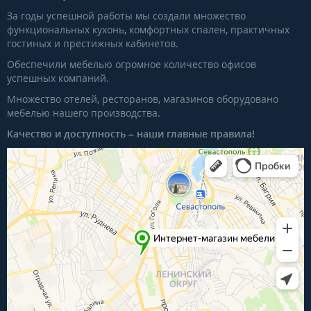
За годы успешной работы мы создали множество
функциональных кухонь, комфортных спален, практичных
гостиных и престижных кабинетов.
Обеспечили мебелью огромное количество офисов
успешных компаний.
Множество отелей, ресторанов, магазинов оборудовано
мебелью нашего производства.
Качество и доступность – наши главные правила!