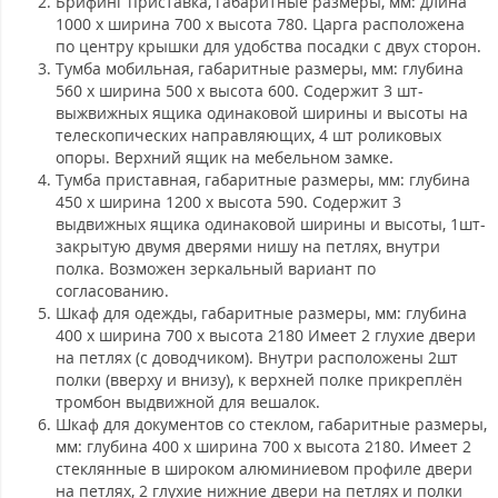
Брифинг приставка, габаритные размеры, мм: длина
1000 х ширина 700 х высота 780. Царга расположена
по центру крышки для удобства посадки с двух сторон.
Тумба мобильная, габаритные размеры, мм: глубина
560 х ширина 500 х высота 600. Содержит 3 шт-
выжвижных ящика одинаковой ширины и высоты на
телескопических направляющих, 4 шт роликовых
опоры. Верхний ящик на мебельном замке.
Тумба приставная,
габаритные размеры, мм: глубина
450 х ширина 1200 х высота 590. Содержит 3
выдвижных ящика одинаковой ширины и высоты, 1шт-
закрытую двумя дверями нишу на петлях, внутри
полка. Возможен зеркальный вариант по
согласованию.
Шкаф для одежды,
габаритные размеры, мм: глубина
400 х ширина 700 х высота 2180 Имеет 2 глухие двери
на петлях (с доводчиком). Внутри расположены 2шт
полки (вверху и внизу), к верхней полке прикреплён
тромбон выдвижной для вешалок.
Шкаф для документов со стеклом,
габаритные размеры,
мм: глубина 400 х ширина 700 х высота 2180. Имеет 2
стеклянные в широком алюминиевом профиле двери
на петлях, 2 глухие нижние двери на петлях и полки