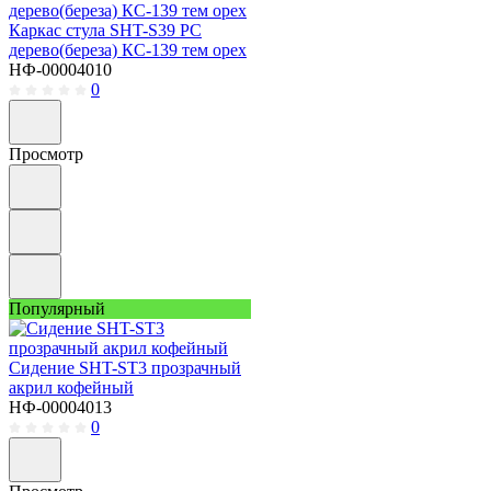
Каркас стула SHT-S39 РС
дерево(береза) КС-139 тем орех
НФ-00004010
0
Просмотр
Популярный
Сидение SHT-ST3 прозрачный
акрил кофейный
НФ-00004013
0