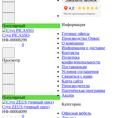
Заказать звонок
Информация
Популярный
Готовые офисы
Стул PICASSO
Производство Орвис
НФ-00008299
О компании
0
Информация о доставке
Контакты
Политика
Просмотр
конфиденциальности
Поставщикам
Условия соглашения
Связаться с нами
Карта сайта
Производители
Партнёрская программа
Акции
Популярный
Категории
Стул ZEUS (темный орех)
НФ-00004099
Офисная мебель
0
Диваны