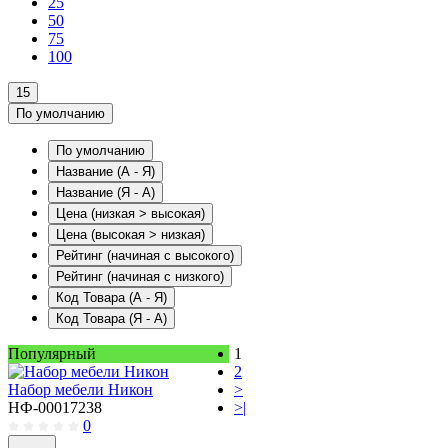
25
50
75
100
15
По умолчанию
По умолчанию
Название (А - Я)
Название (Я - А)
Цена (низкая > высокая)
Цена (высокая > низкая)
Рейтинг (начиная с высокого)
Рейтинг (начиная с низкого)
Код Товара (А - Я)
Код Товара (Я - А)
Популярный
1
2
Набор мебели Никон
>
НФ-00017238
>|
0